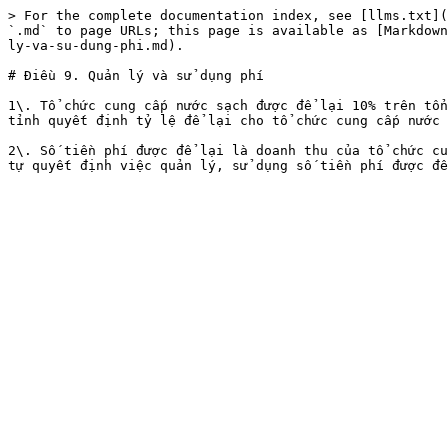
> For the complete documentation index, see [llms.txt](
`.md` to page URLs; this page is available as [Markdown
ly-va-su-dung-phi.md).

# Điều 9. Quản lý và sử dụng phí

1\. Tổ chức cung cấp nước sạch được để lại 10% trên tổn
tỉnh quyết định tỷ lệ để lại cho tổ chức cung cấp nước 
2\. Số tiền phí được để lại là doanh thu của tổ chức cu