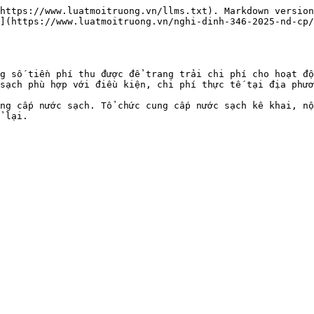
https://www.luatmoitruong.vn/llms.txt). Markdown version
](https://www.luatmoitruong.vn/nghi-dinh-346-2025-nd-cp/
g số tiền phí thu được để trang trải chi phí cho hoạt độ
sạch phù hợp với điều kiện, chi phí thực tế tại địa phươ
ng cấp nước sạch. Tổ chức cung cấp nước sạch kê khai, nộ