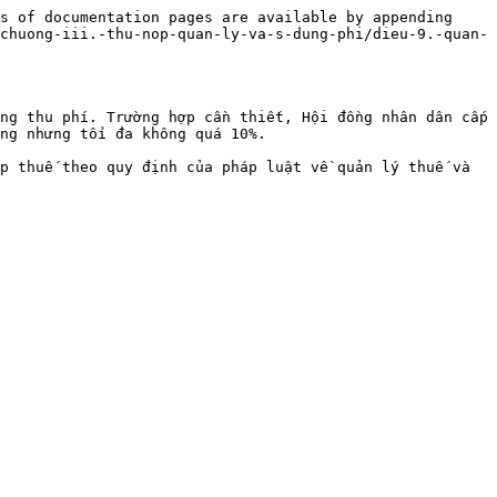
s of documentation pages are available by appending 
chuong-iii.-thu-nop-quan-ly-va-s-dung-phi/dieu-9.-quan-
ng thu phí. Trường hợp cần thiết, Hội đồng nhân dân cấp 
ng nhưng tối đa không quá 10%.

p thuế theo quy định của pháp luật về quản lý thuế và 