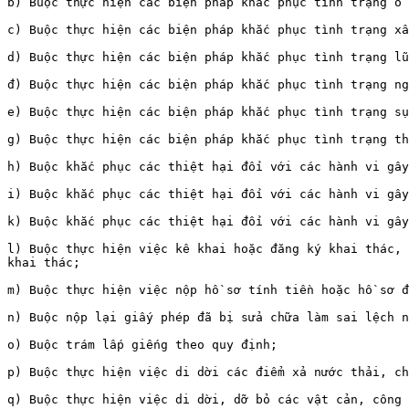
b) Buộc thực hiện các biện pháp khắc phục tình trạng ô 
c) Buộc thực hiện các biện pháp khắc phục tình trạng xâ
d) Buộc thực hiện các biện pháp khắc phục tình trạng lũ
đ) Buộc thực hiện các biện pháp khắc phục tình trạng ng
e) Buộc thực hiện các biện pháp khắc phục tình trạng sụ
g) Buộc thực hiện các biện pháp khắc phục tình trạng th
h) Buộc khắc phục các thiệt hại đối với các hành vi gây
i) Buộc khắc phục các thiệt hại đối với các hành vi gây
k) Buộc khắc phục các thiệt hại đối với các hành vi gây
l) Buộc thực hiện việc kê khai hoặc đăng ký khai thác, 
khai thác;

m) Buộc thực hiện việc nộp hồ sơ tính tiền hoặc hồ sơ đ
n) Buộc nộp lại giấy phép đã bị sửa chữa làm sai lệch n
o) Buộc trám lấp giếng theo quy định;

p) Buộc thực hiện việc di dời các điểm xả nước thải, ch
q) Buộc thực hiện việc di dời, dỡ bỏ các vật cản, công 