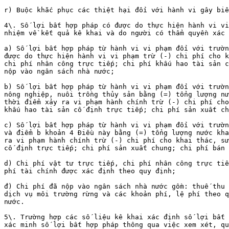
r) Buộc khắc phục các thiệt hại đối với hành vi gây biế
4\. Số lợi bất hợp pháp có được do thực hiện hành vi vi
nhiệm về kết quả kê khai và do người có thẩm quyền xác 
a) Số lợi bất hợp pháp từ hành vi vi phạm đối với trườn
được do thực hiện hành vi vi phạm trừ (-) chi phí cho k
chi phí nhân công trực tiếp; chi phí khấu hao tài sản c
nộp vào ngân sách nhà nước;

b) Số lợi bất hợp pháp từ hành vi vi phạm đối với trườn
nông nghiệp, nuôi trồng thủy sản bằng (=) tổng lượng nư
thời điểm xảy ra vi phạm hành chính trừ (-) chi phí cho
khấu hao tài sản cố định trực tiếp; chi phí sản xuất ch
c) Số lợi bất hợp pháp từ hành vi vi phạm đối với trườn
và điểm b khoản 4 Điều này bằng (=) tổng lượng nước kha
ra vi phạm hành chính trừ (-) chi phí cho khai thác, sử
cố định trực tiếp; chi phí sản xuất chung; chi phí bán 
d) Chi phí vật tư trực tiếp, chi phí nhân công trực tiế
phí tài chính được xác định theo quy định;

đ) Chi phí đã nộp vào ngân sách nhà nước gồm: thuế thu 
dịch vụ môi trường rừng và các khoản phí, lệ phí theo q
nước.

5\. Trường hợp các số liệu kê khai xác định số lợi bất 
xác minh số lợi bất hợp pháp thông qua việc xem xét, qu