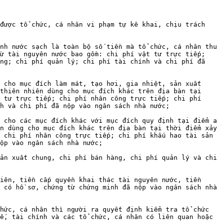
được tổ chức, cá nhân vi phạm tự kê khai, chịu trách 
nh nước sạch là toàn bộ số tiền mà tổ chức, cá nhân thu 
ừ tài nguyên nước bao gồm: chi phí vật tư trực tiếp; 
ng; chi phí quản lý; chi phí tài chính và chi phí đã 
 cho mục đích làm mát, tạo hơi, gia nhiệt, sản xuất 
thiên nhiên dùng cho mục đích khác trên địa bàn tại 
 tư trực tiếp; chi phí nhân công trực tiếp; chi phí 
h và chi phí đã nộp vào ngân sách nhà nước;

 cho các mục đích khác với mục đích quy định tại điểm a 
n dùng cho mục đích khác trên địa bàn tại thời điểm xảy 
 chi phí nhân công trực tiếp; chi phí khấu hao tài sản 
ộp vào ngân sách nhà nước;

ản xuất chung, chi phí bán hàng, chi phí quản lý và chi 
iên, tiền cấp quyền khai thác tài nguyên nước, tiền 
 có hồ sơ, chứng từ chứng minh đã nộp vào ngân sách nhà 
hức, cá nhân thì người ra quyết định kiểm tra tổ chức 
ế, tài chính và các tổ chức, cá nhân có liên quan hoặc 