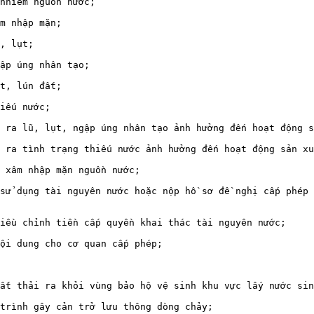
nhiễm nguồn nước;

m nhập mặn;

, lụt;

ập úng nhân tạo;

t, lún đất;

iếu nước;

 ra lũ, lụt, ngập úng nhân tạo ảnh hưởng đến hoạt động s
 ra tình trạng thiếu nước ảnh hưởng đến hoạt động sản xu
 xâm nhập mặn nguồn nước;

sử dụng tài nguyên nước hoặc nộp hồ sơ đề nghị cấp phép 
iều chỉnh tiền cấp quyền khai thác tài nguyên nước;

ội dung cho cơ quan cấp phép;

ất thải ra khỏi vùng bảo hộ vệ sinh khu vực lấy nước sin
trình gây cản trở lưu thông dòng chảy;
