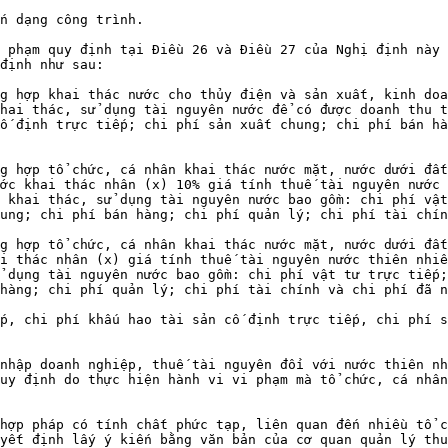
n dạng công trình.

 phạm quy định tại Điều 26 và Điều 27 của Nghị định này 
định như sau:

g hợp khai thác nước cho thủy điện và sản xuất, kinh doa
hai thác, sử dụng tài nguyên nước để có được doanh thu t
ố định trực tiếp; chi phí sản xuất chung; chi phí bán hà
g hợp tổ chức, cá nhân khai thác nước mặt, nước dưới đất
ớc khai thác nhân (x) 10% giá tính thuế tài nguyên nước 
 khai thác, sử dụng tài nguyên nước bao gồm: chi phí vật
ung; chi phí bán hàng; chi phí quản lý; chi phí tài chín
g hợp tổ chức, cá nhân khai thác nước mặt, nước dưới đất
i thác nhân (x) giá tính thuế tài nguyên nước thiên nhiê
 dụng tài nguyên nước bao gồm: chi phí vật tư trực tiếp;
hàng; chi phí quản lý; chi phí tài chính và chi phí đã n
p, chi phí khấu hao tài sản cố định trực tiếp, chi phí s
nhập doanh nghiệp, thuế tài nguyên đối với nước thiên nh
uy định do thực hiện hành vi vi phạm mà tổ chức, cá nhân
hợp pháp có tính chất phức tạp, liên quan đến nhiều tổ c
yết định lấy ý kiến bằng văn bản của cơ quan quản lý thu