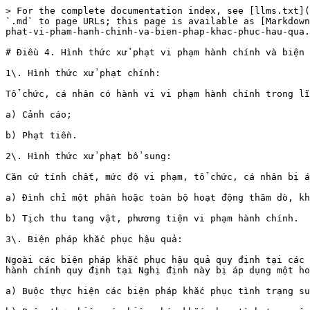
> For the complete documentation index, see [llms.txt](
`.md` to page URLs; this page is available as [Markdown
phat-vi-pham-hanh-chinh-va-bien-phap-khac-phuc-hau-qua.
# Điều 4. Hình thức xử phạt vi phạm hành chính và biện 
1\. Hình thức xử phạt chính:

Tổ chức, cá nhân có hành vi vi phạm hành chính trong lĩ
a) Cảnh cáo;

b) Phạt tiền.

2\. Hình thức xử phạt bổ sung:

Căn cứ tính chất, mức độ vi phạm, tổ chức, cá nhân bị á
a) Đình chỉ một phần hoặc toàn bộ hoạt động thăm dò, kh
b) Tịch thu tang vật, phương tiện vi phạm hành chính.

3\. Biện pháp khắc phục hậu quả:

Ngoài các biện pháp khắc phục hậu quả quy định tại các 
hành chính quy định tại Nghị định này bị áp dụng một ho
a) Buộc thực hiện các biện pháp khắc phục tình trạng su