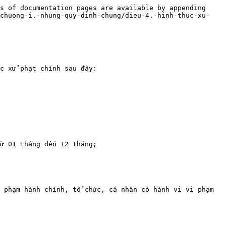
s of documentation pages are available by appending 
/chuong-i.-nhung-quy-dinh-chung/dieu-4.-hinh-thuc-xu-
c xử phạt chính sau đây:

ừ 01 tháng đến 12 tháng;

 phạm hành chính, tổ chức, cá nhân có hành vi vi phạm 