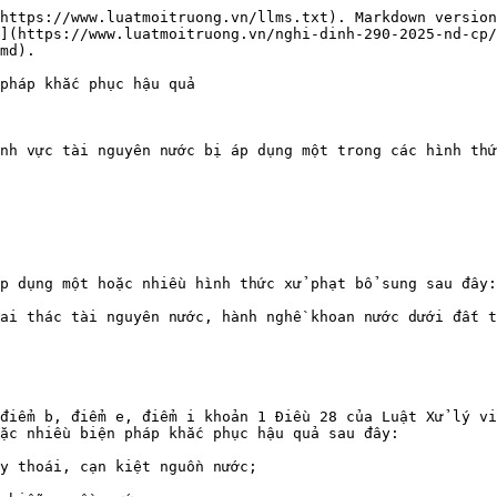
https://www.luatmoitruong.vn/llms.txt). Markdown version
](https://www.luatmoitruong.vn/nghi-dinh-290-2025-nd-cp
md).

pháp khắc phục hậu quả

nh vực tài nguyên nước bị áp dụng một trong các hình thứ
p dụng một hoặc nhiều hình thức xử phạt bổ sung sau đây:

ai thác tài nguyên nước, hành nghề khoan nước dưới đất t
điểm b, điểm e, điểm i khoản 1 Điều 28 của Luật Xử lý vi
ặc nhiều biện pháp khắc phục hậu quả sau đây:

y thoái, cạn kiệt nguồn nước;
