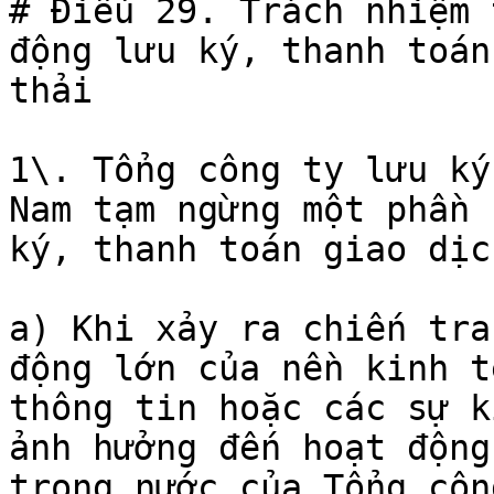
# Điều 29. Trách nhiệm 
động lưu ký, thanh toán
thải

1\. Tổng công ty lưu ký
Nam tạm ngừng một phần 
ký, thanh toán giao dịc
a) Khi xảy ra chiến tra
động lớn của nền kinh t
thông tin hoặc các sự k
ảnh hưởng đến hoạt động
trong nước của Tổng côn