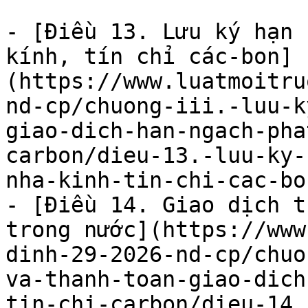
- [Điều 13. Lưu ký hạn 
kính, tín chỉ các-bon]
(https://www.luatmoitru
nd-cp/chuong-iii.-luu-k
giao-dich-han-ngach-pha
carbon/dieu-13.-luu-ky-
nha-kinh-tin-chi-cac-bo
- [Điều 14. Giao dịch t
trong nước](https://www
dinh-29-2026-nd-cp/chuo
va-thanh-toan-giao-dich
tin-chi-carbon/dieu-14.