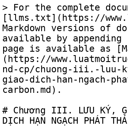
> For the complete docu
[llms.txt](https://www.
Markdown versions of do
available by appending 
page is available as [M
(https://www.luatmoitru
nd-cp/chuong-iii.-luu-k
giao-dich-han-ngach-pha
carbon.md).

# Chương III. LƯU KÝ, G
DỊCH HẠN NGẠCH PHÁT THẢ