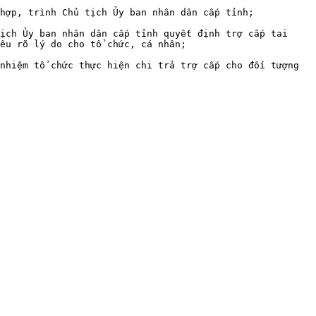
hợp, trình Chủ tịch Ủy ban nhân dân cấp tỉnh;

ịch Ủy ban nhân dân cấp tỉnh quyết định trợ cấp tai 
êu rõ lý do cho tổ chức, cá nhân;

nhiệm tổ chức thực hiện chi trả trợ cấp cho đối tượng 