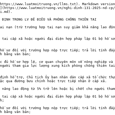
https://www.luatmoitruong.vn/llms.txt). Markdown version
](https://www.luatmoitruong.vn/nghi-dinh-131-2025-nd-cp/
i.md).

 ĐỊNH TRONG LV ĐÊ ĐIỀU VÀ PHÒNG CHỐNG THIÊN TAI

ai nạn (trừ trường hợp tai nạn suy giảm khả năng lao độn
 tai cấp xã hoặc người đại diện hợp pháp lập 01 bộ hồ sơ
hồ sơ đối với trường hợp nộp trực tiếp; trả lời tính đầy
h bằng văn bản;

c đủ hồ sơ hợp lệ, cơ quan chuyên môn về nông nghiệp và 
người tham gia lực lượng xung kích phòng chống thiên tai
định hỗ trợ, Chủ tịch Ủy ban nhân dân cấp xã tổ chức thự
ặc qua đường bưu chính hoặc trực tiếp nhận ở cấp xã.

 năng lao động từ 5% trở lên hoặc bị chết cho người tham
 tai cấp xã hoặc người đại diện hợp pháp lập 01 bộ hồ sơ
h;

hồ sơ đối với trường hợp nộp trực tiếp; trả lời tính đầy
h bằng văn bản;
