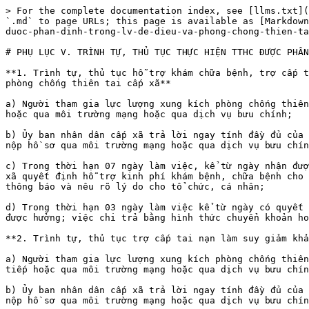
> For the complete documentation index, see [llms.txt](
`.md` to page URLs; this page is available as [Markdown
duoc-phan-dinh-trong-lv-de-dieu-va-phong-chong-thien-ta
# PHỤ LỤC V. TRÌNH TỰ, THỦ TỤC THỰC HIỆN TTHC ĐƯỢC PHÂN
**1. Trình tự, thủ tục hỗ trợ khám chữa bệnh, trợ cấp t
phòng chống thiên tai cấp xã**

a) Người tham gia lực lượng xung kích phòng chống thiên
hoặc qua môi trường mạng hoặc qua dịch vụ bưu chính;

b) Ủy ban nhân dân cấp xã trả lời ngay tính đầy đủ của 
nộp hồ sơ qua môi trường mạng hoặc qua dịch vụ bưu chín
c) Trong thời hạn 07 ngày làm việc, kể từ ngày nhận đượ
xã quyết định hỗ trợ kinh phí khám bệnh, chữa bệnh cho 
thông báo và nêu rõ lý do cho tổ chức, cá nhân;

d) Trong thời hạn 03 ngày làm việc kể từ ngày có quyết 
được hưởng; việc chi trả bằng hình thức chuyển khoản ho
**2. Trình tự, thủ tục trợ cấp tai nạn làm suy giảm khả
a) Người tham gia lực lượng xung kích phòng chống thiên
tiếp hoặc qua môi trường mạng hoặc qua dịch vụ bưu chín
b) Ủy ban nhân dân cấp xã trả lời ngay tính đầy đủ của 
nộp hồ sơ qua môi trường mạng hoặc qua dịch vụ bưu chín