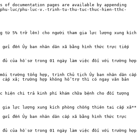
s of documentation pages are available by appending 
phu-luc/phu-luc-v.-trinh-tu-thu-tuc-thuc-hien-tthc-
g từ 5% trở lên) cho người tham gia lực lượng xung kích 
 gửi đến Ủy ban nhân dân xã bằng hình thức trực tiếp 
 đủ của hồ sơ trong 01 ngày làm việc đối với trường hợp 
môi trường tổng hợp, trình Chủ tịch Ủy ban nhân dân cấp 
 cấp xã; trường hợp không hỗ trợ thì có ngay văn bản 
c hiện chi trả kinh phí khám chữa bệnh cho đối tượng 
 gia lực lượng xung kích phòng chống thiên tai cấp xã**

 gửi đến Ủy ban nhân dân cấp xã bằng hình thức trực 
 đủ của hồ sơ trong 01 ngày làm việc đối với trường hợp 