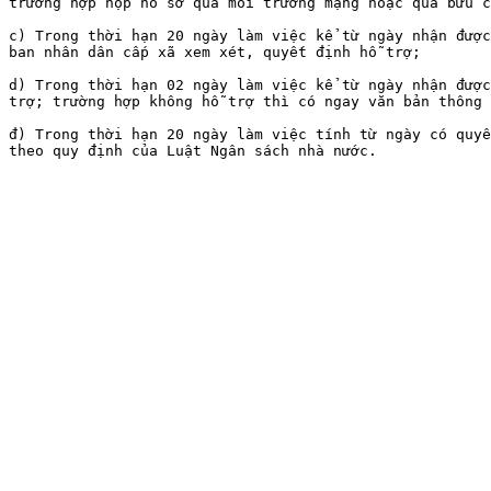
trường hợp nộp hồ sơ qua môi trường mạng hoặc qua bưu c
c) Trong thời hạn 20 ngày làm việc kể từ ngày nhận được
ban nhân dân cấp xã xem xét, quyết định hỗ trợ;

d) Trong thời hạn 02 ngày làm việc kể từ ngày nhận được
trợ; trường hợp không hỗ trợ thì có ngay văn bản thông 
đ) Trong thời hạn 20 ngày làm việc tính từ ngày có quyế