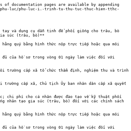
s of documentation pages are available by appending 
phu-luc/phu-luc-i.-trinh-tu-thu-tuc-thuc-hien-tthc-
 tay và dụng cụ dẫn tinh để phối giống cho trâu, bò 
ia súc (trâu, bò)**

 hằng quý bằng hình thức nộp trực tiếp hoặc qua môi 
 đủ của hồ sơ trong vòng 01 ngày làm việc đối với 
ôi trường cấp xã tổ chức thẩm định, nghiệm thu và trình 
i trường cấp xã, Chủ tịch Ủy ban nhân dân cấp xã quyết 
c; chi phí cho cá nhân được đào tạo về kỹ thuật phối 
ng nhân tạo gia súc (trâu, bò) đối với các chính sách 
 hằng quý bằng hình thức nộp trực tiếp hoặc qua môi 
 đủ của hồ sơ trong vòng 01 ngày làm việc đối với 