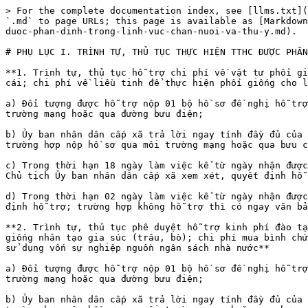
> For the complete documentation index, see [llms.txt](
`.md` to page URLs; this page is available as [Markdown
duoc-phan-dinh-trong-linh-vuc-chan-nuoi-va-thu-y.md).

# PHỤ LỤC I. TRÌNH TỰ, THỦ TỤC THỰC HIỆN TTHC ĐƯỢC PHÂN
**1. Trình tự, thủ tục hỗ trợ chi phí về vật tư phối gi
cái; chi phí về liều tinh để thực hiện phối giống cho l
a) Đối tượng được hỗ trợ nộp 01 bộ hồ sơ đề nghị hỗ trợ
trường mạng hoặc qua đường bưu điện;

b) Ủy ban nhân dân cấp xã trả lời ngay tính đầy đủ của 
trường hợp nộp hồ sơ qua môi trường mạng hoặc qua bưu c
c) Trong thời hạn 18 ngày làm việc kể từ ngày nhận được
Chủ tịch Ủy ban nhân dân cấp xã xem xét, quyết định hỗ 
d) Trong thời hạn 02 ngày làm việc kể từ ngày nhận được
định hỗ trợ; trường hợp không hỗ trợ thì có ngay văn bả
**2. Trình tự, thủ tục phê duyệt hỗ trợ kinh phí đào tạ
giống nhân tạo gia súc (trâu, bò); chi phí mua bình chứ
sử dụng vốn sự nghiệp nguồn ngân sách nhà nước**

a) Đối tượng được hỗ trợ nộp 01 bộ hồ sơ đề nghị hỗ trợ
trường mạng hoặc qua đường bưu điện;

b) Ủy ban nhân dân cấp xã trả lời ngay tính đầy đủ của 