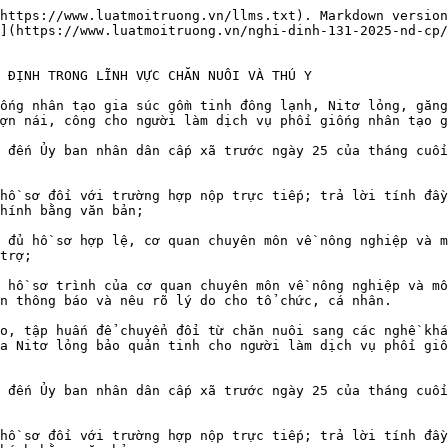
https://www.luatmoitruong.vn/llms.txt). Markdown version
](https://www.luatmoitruong.vn/nghi-dinh-131-2025-nd-cp/
 ĐỊNH TRONG LĨNH VỰC CHĂN NUÔI VÀ THÚ Y

ống nhân tạo gia súc gồm tinh đông lạnh, Nitơ lỏng, găng
ợn nái, công cho người làm dịch vụ phối giống nhân tạo g
 đến Ủy ban nhân dân cấp xã trước ngày 25 của tháng cuối
hồ sơ đối với trường hợp nộp trực tiếp; trả lời tính đầy
hính bằng văn bản;

 đủ hồ sơ hợp lệ, cơ quan chuyên môn về nông nghiệp và m
trợ;

 hồ sơ trình của cơ quan chuyên môn về nông nghiệp và mô
n thông báo và nêu rõ lý do cho tổ chức, cá nhân.

o, tập huấn để chuyển đổi từ chăn nuôi sang các nghề khá
a Nitơ lỏng bảo quản tinh cho người làm dịch vụ phối giố
 đến Ủy ban nhân dân cấp xã trước ngày 25 của tháng cuối
hồ sơ đối với trường hợp nộp trực tiếp; trả lời tính đầy