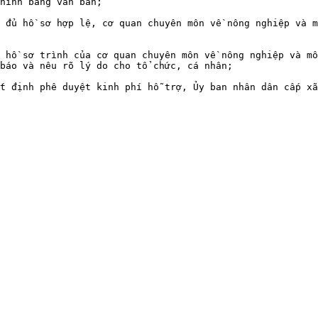
hính bằng văn bản;

 đủ hồ sơ hợp lệ, cơ quan chuyên môn về nông nghiệp và m
 hồ sơ trình của cơ quan chuyên môn về nông nghiệp và mô
báo và nêu rõ lý do cho tổ chức, cá nhân;

t định phê duyệt kinh phí hỗ trợ, Ủy ban nhân dân cấp xã