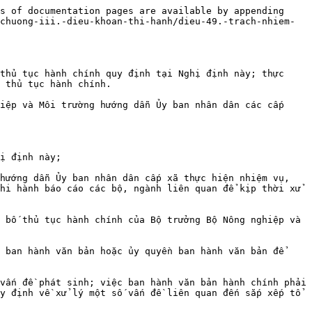
s of documentation pages are available by appending 
chuong-iii.-dieu-khoan-thi-hanh/dieu-49.-trach-nhiem-
thủ tục hành chính quy định tại Nghị định này; thực 
 thủ tục hành chính.

iệp và Môi trường hướng dẫn Ủy ban nhân dân các cấp 
ị định này;

hướng dẫn Ủy ban nhân dân cấp xã thực hiện nhiệm vụ, 
hi hành báo cáo các bộ, ngành liên quan để kịp thời xử 
 bố thủ tục hành chính của Bộ trưởng Bộ Nông nghiệp và 
 ban hành văn bản hoặc ủy quyền ban hành văn bản để 
vấn đề phát sinh; việc ban hành văn bản hành chính phải 
y định về xử lý một số vấn đề liên quan đến sắp xếp tổ 