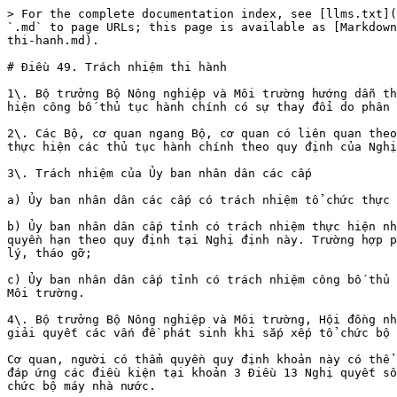
> For the complete documentation index, see [llms.txt](
`.md` to page URLs; this page is available as [Markdown
thi-hanh.md).

# Điều 49. Trách nhiệm thi hành

1\. Bộ trưởng Bộ Nông nghiệp và Môi trường hướng dẫn th
hiện công bố thủ tục hành chính có sự thay đổi do phân 
2\. Các Bộ, cơ quan ngang Bộ, cơ quan có liên quan theo
thực hiện các thủ tục hành chính theo quy định của Nghị
3\. Trách nhiệm của Ủy ban nhân dân các cấp

a) Ủy ban nhân dân các cấp có trách nhiệm tổ chức thực 
b) Ủy ban nhân dân cấp tỉnh có trách nhiệm thực hiện nh
quyền hạn theo quy định tại Nghị định này. Trường hợp p
lý, tháo gỡ;

c) Ủy ban nhân dân cấp tỉnh có trách nhiệm công bố thủ 
Môi trường.

4\. Bộ trưởng Bộ Nông nghiệp và Môi trường, Hội đồng nh
giải quyết các vấn đề phát sinh khi sắp xếp tổ chức bộ 
Cơ quan, người có thẩm quyền quy định khoản này có thể 
đáp ứng các điều kiện tại khoản 3 Điều 13 Nghị quyết số