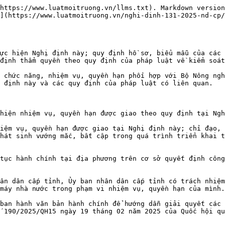
https://www.luatmoitruong.vn/llms.txt). Markdown version
](https://www.luatmoitruong.vn/nghi-dinh-131-2025-nd-cp/
ực hiện Nghị định này; quy định hồ sơ, biểu mẫu của các 
định thẩm quyền theo quy định của pháp luật về kiểm soát
 chức năng, nhiệm vụ, quyền hạn phối hợp với Bộ Nông ngh
 định này và các quy định của pháp luật có liên quan.

hiện nhiệm vụ, quyền hạn được giao theo quy định tại Ngh
iệm vụ, quyền hạn được giao tại Nghị định này; chỉ đạo, 
hát sinh vướng mắc, bất cập trong quá trình triển khai t
tục hành chính tại địa phương trên cơ sở quyết định công
ân dân cấp tỉnh, Ủy ban nhân dân cấp tỉnh có trách nhiệm
máy nhà nước trong phạm vi nhiệm vụ, quyền hạn của mình.

ban hành văn bản hành chính để hướng dẫn giải quyết các 
 190/2025/QH15 ngày 19 tháng 02 năm 2025 của Quốc hội qu