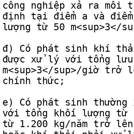
công nghiệp xả ra môi t
định tại điểm a và điểm
lượng từ 50 m<sup>3</su
đ) Có phát sinh khí thả
được xử lý với tổng lưu
m<sup>3</sup>/giờ trở l
chính thức;

e) Có phát sinh thường 
với tổng khối lượng từ 
từ 1.200 kg/năm trở lên