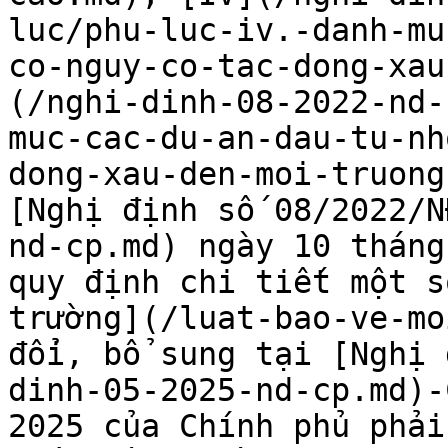
luc/phu-luc-iv.-danh-mu
co-nguy-co-tac-dong-xau
(/nghi-dinh-08-2022-nd-
muc-cac-du-an-dau-tu-nh
dong-xau-den-moi-truong
[Nghị định số 08/2022/N
nd-cp.md) ngày 10 tháng
quy định chi tiết một s
trường](/luat-bao-ve-mo
đổi, bổ sung tại [Nghị 
dinh-05-2025-nd-cp.md)-
2025 của Chính phủ phải