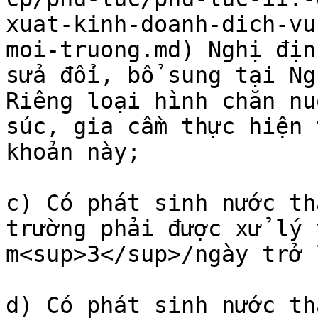
xuat-kinh-doanh-dich-vu
moi-truong.md) Nghị địn
sửa đổi, bổ sung tại Ng
Riêng loại hình chăn nu
súc, gia cầm thực hiện 
khoản này;

c) Có phát sinh nước th
trường phải được xử lý 
m<sup>3</sup>/ngày trở l
d) Có phát sinh nước th