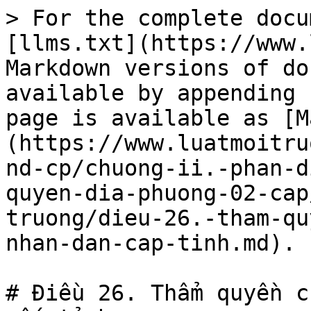
> For the complete docu
[llms.txt](https://www.
Markdown versions of do
available by appending 
page is available as [M
(https://www.luatmoitru
nd-cp/chuong-ii.-phan-d
quyen-dia-phuong-02-cap
truong/dieu-26.-tham-qu
nhan-dan-cap-tinh.md).

# Điều 26. Thẩm quyền c