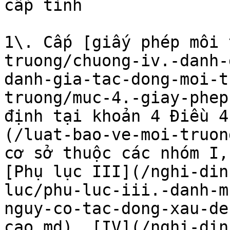
cấp tỉnh

1\. Cấp [giấy phép môi 
truong/chuong-iv.-danh-
danh-gia-tac-dong-moi-t
truong/muc-4.-giay-phep
định tại khoản 4 Điều 4
(/luat-bao-ve-moi-truon
cơ sở thuộc các nhóm I,
[Phụ lục III](/nghi-din
luc/phu-luc-iii.-danh-m
nguy-co-tac-dong-xau-de
cao.md), [IV](/nghi-din