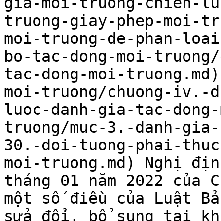
gia-moi-truong-chien-lu
truong-giay-phep-moi-tr
moi-truong-de-phan-loai
bo-tac-dong-moi-truong/
tac-dong-moi-truong.md)
moi-truong/chuong-iv.-d
luoc-danh-gia-tac-dong-
truong/muc-3.-danh-gia-
30.-doi-tuong-phai-thuc
moi-truong.md) Nghị địn
tháng 01 năm 2022 của C
một số điều của Luật Bả
sửa đổi, bổ sung tại kh