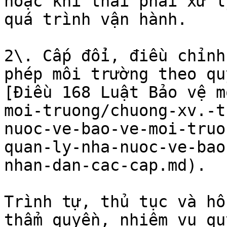
hoặc khí thải phải xử l
quá trình vận hành.

2\. Cấp đổi, điều chỉnh
phép môi trường theo qu
[Điều 168 Luật Bảo vệ m
moi-truong/chuong-xv.-t
nuoc-ve-bao-ve-moi-truo
quan-ly-nha-nuoc-ve-bao
nhan-dan-cac-cap.md).

Trình tự, thủ tục và hồ
thẩm quyền, nhiệm vụ qu