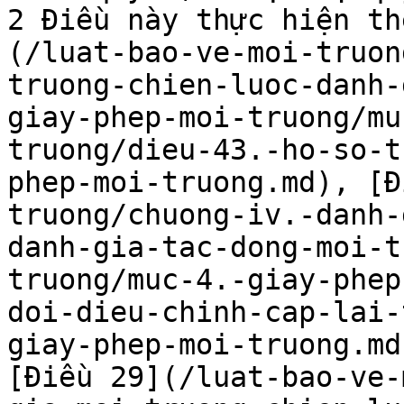
2 Điều này thực hiện th
(/luat-bao-ve-moi-truon
truong-chien-luoc-danh-
giay-phep-moi-truong/mu
truong/dieu-43.-ho-so-t
phep-moi-truong.md), [Đ
truong/chuong-iv.-danh-
danh-gia-tac-dong-moi-t
truong/muc-4.-giay-phep
doi-dieu-chinh-cap-lai-
giay-phep-moi-truong.md
[Điều 29](/luat-bao-ve-