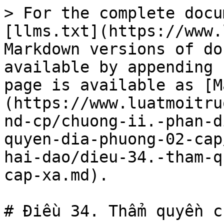
> For the complete docu
[llms.txt](https://www.
Markdown versions of do
available by appending 
page is available as [M
(https://www.luatmoitru
nd-cp/chuong-ii.-phan-d
quyen-dia-phuong-02-cap
hai-dao/dieu-34.-tham-q
cap-xa.md).

# Điều 34. Thẩm quyền c