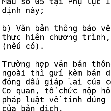
Mẫu số 05 tại Phụ lục I
định này;

b) Văn bản thông báo về
thực hiện chương trình,
(nếu có).

Trường hợp văn bản thôn
ngoài thì gửi kèm bản d
đóng dấu giáp lai của c
Cơ quan, tổ chức nộp hồ
pháp luật về tính đúng 
của bản dịch.
