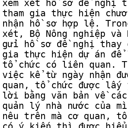
xem xét hồ sơ đề nghị t
tham gia thực hiện chươ
nhận hồ sơ hợp lệ. Tron
xét, Bộ Nông nghiệp và 
gửi hồ sơ đề nghị thay 
gia thực hiện dự án để 
tổ chức có liên quan. T
việc kể từ ngày nhận đư
quan, tổ chức được lấy 
lời bằng văn bản về các
quản lý nhà nước của mì
nêu trên mà cơ quan, tổ
có ý kiến thì được hiểu