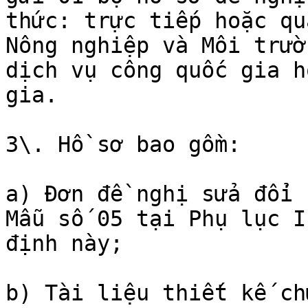
thức: trực tiếp hoặc qu
Nông nghiệp và Môi trườ
dịch vụ công quốc gia h
gia.

3\. Hồ sơ bao gồm:

a) Đơn đề nghị sửa đổi 
Mẫu số 05 tại Phụ lục I
định này;

b) Tài liệu thiết kế ch