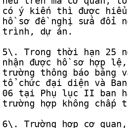
nêu trên mà cơ quan, tổ
có ý kiến thì được hiểu
hồ sơ đề nghị sửa đổi n
trình, dự án.

5\. Trong thời hạn 25 n
nhận được hồ sơ hợp lệ,
trường thông báo bằng v
tổ chức đại diện và Ban
06 tại Phụ lục II ban h
trường hợp không chấp t
6\. Trường hợp cơ quan,