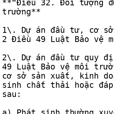
**“Điều 32. Đối tượng đ
trường**

1\. Dự án đầu tư, cơ sở
2 Điều 49 Luật Bảo vệ m
2\. Dự án đầu tư quy đị
49 Luật Bảo vệ môi trườ
cơ sở sản xuất, kinh do
sinh chất thải hoặc đáp
sau:

a) Phát sinh thường xuy