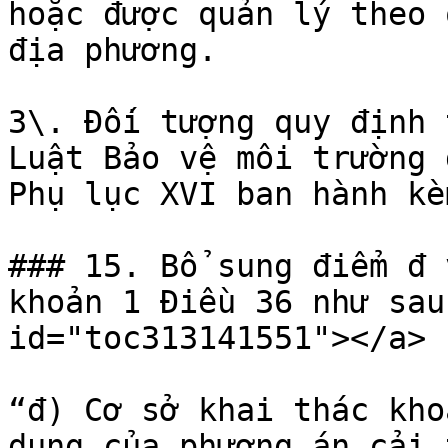
hoặc được quản lý theo 
địa phương.

3\. Đối tượng quy định 
Luật Bảo vệ môi trường 
Phụ lục XVI ban hành kè
### 15. Bổ sung điểm đ 
khoản 1 Điều 36 như sau
id="toc313141551"></a>

“đ) Cơ sở khai thác kho
dung của phương án cải 