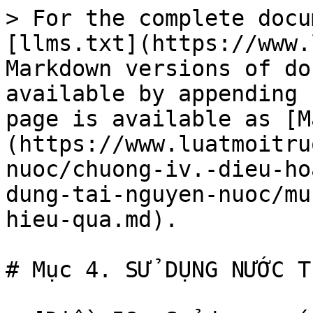
> For the complete docu
[llms.txt](https://www.
Markdown versions of do
available by appending 
page is available as [M
(https://www.luatmoitru
nuoc/chuong-iv.-dieu-ho
dung-tai-nguyen-nuoc/mu
hieu-qua.md).

# Mục 4. SỬ DỤNG NƯỚC T