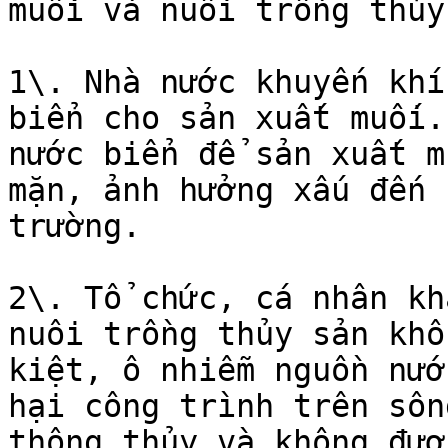
muối và nuôi trồng thủy 
1\. Nhà nước khuyến khí
biển cho sản xuất muối.
nước biển để sản xuất m
mặn, ảnh hưởng xấu đến 
trường.

2\. Tổ chức, cá nhân kh
nuôi trồng thủy sản khô
kiệt, ô nhiễm nguồn nướ
hại công trình trên sôn
thông thủy và không đượ