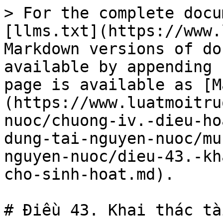
> For the complete docu
[llms.txt](https://www.
Markdown versions of do
available by appending 
page is available as [M
(https://www.luatmoitru
nuoc/chuong-iv.-dieu-ho
dung-tai-nguyen-nuoc/mu
nguyen-nuoc/dieu-43.-kh
cho-sinh-hoat.md).

# Điều 43. Khai thác tà