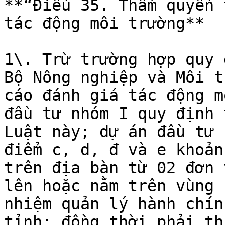
**“Điều 35. Thẩm quyền 
tác động môi trường**

1\. Trừ trường hợp quy 
Bộ Nông nghiệp và Môi t
cáo đánh giá tác động m
đầu tư nhóm I quy định 
Luật này; dự án đầu tư 
điểm c, d, đ và e khoản
trên địa bàn từ 02 đơn 
lên hoặc nằm trên vùng 
nhiệm quản lý hành chín
tỉnh; đồng thời phải th