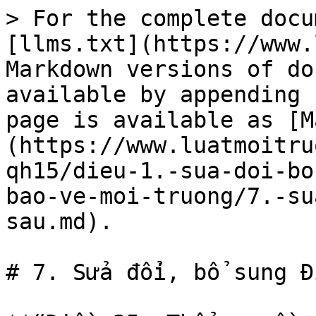
> For the complete docu
[llms.txt](https://www.
Markdown versions of do
available by appending 
page is available as [M
(https://www.luatmoitru
qh15/dieu-1.-sua-doi-bo
bao-ve-moi-truong/7.-su
sau.md).

# 7. Sửa đổi, bổ sung Đ