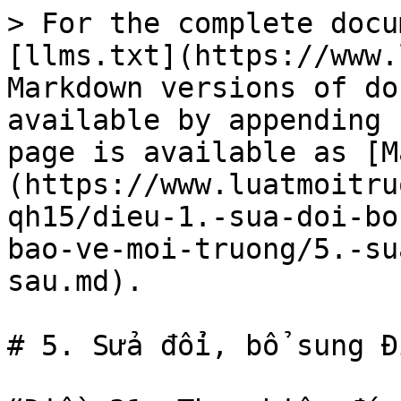
> For the complete docu
[llms.txt](https://www.
Markdown versions of do
available by appending 
page is available as [M
(https://www.luatmoitru
qh15/dieu-1.-sua-doi-bo
bao-ve-moi-truong/5.-su
sau.md).

# 5. Sửa đổi, bổ sung Đ